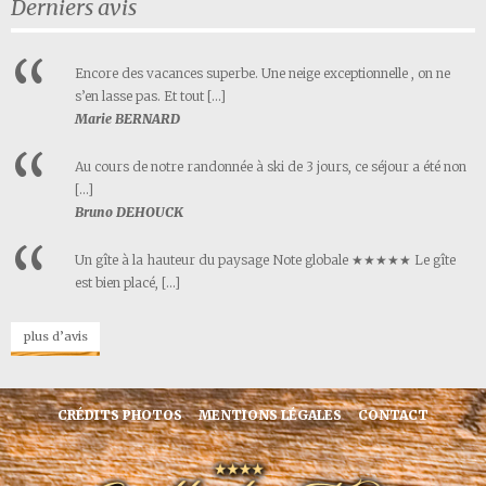
Derniers avis
Encore des vacances superbe. Une neige exceptionnelle , on ne
s’en lasse pas. Et tout […]
Marie BERNARD
Au cours de notre randonnée à ski de 3 jours, ce séjour a été non
[…]
Bruno DEHOUCK
Un gîte à la hauteur du paysage Note globale ★★★★★ Le gîte
est bien placé, […]
plus d’avis
CRÉDITS PHOTOS
MENTIONS LÉGALES
CONTACT