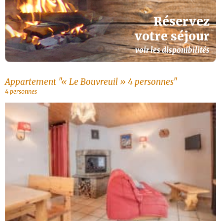
Réservez
votre séjour
voir les disponibilités
Appartement "« Le Bouvreuil » 4 personnes"
4 personnes