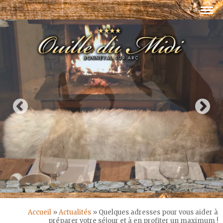
Accueil
»
Actualités
»
Quelques adresses pour vous aider à
préparer votre séjour et à en profiter un maximum !