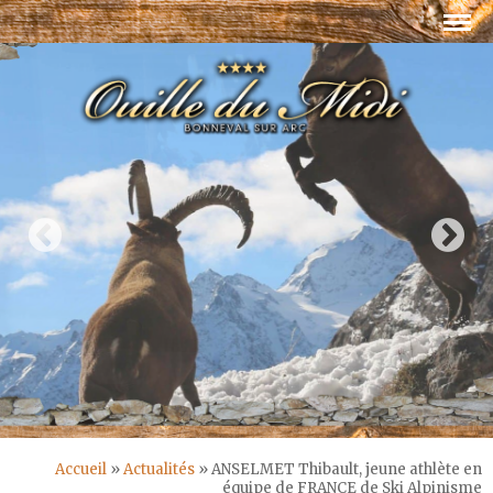
Accueil
»
Actualités
»
ANSELMET Thibault, jeune athlète en
équipe de FRANCE de Ski Alpinisme